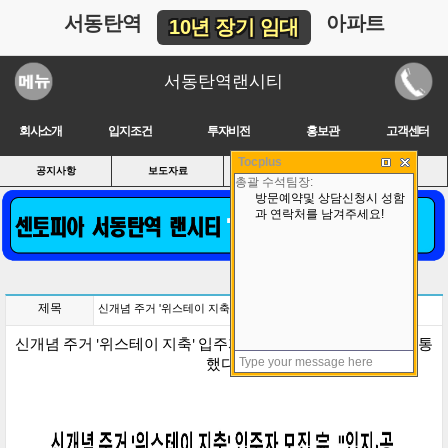
서동탄역
아파트
10년 장기 임대
서동탄역랜시티
회사소개
입지조건
투자비전
홍보관
고객센터
Tocplus
공지사항
보도자료
신청방법
상담예약
제목
신개념 주거 '위스테이 지축' 입주자 모집 完.."입지·공공성 통했다"
신개념 주거 '위스테이 지축' 입주자 모집 完__..__"입지·공공성 통
했다"